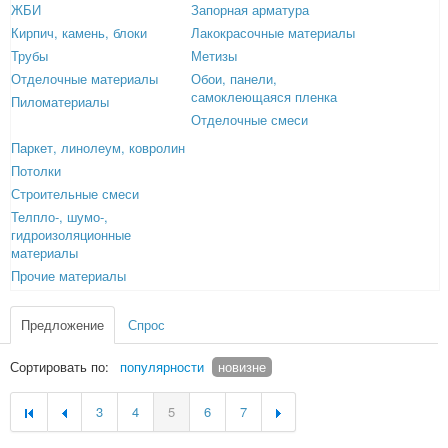
ЖБИ
Запорная арматура
Кирпич, камень, блоки
Лакокрасочные материалы
Трубы
Метизы
Отделочные материалы
Обои, панели,
самоклеющаяся пленка
Пиломатериалы
Отделочные смеси
Паркет, линолеум, ковролин
Потолки
Строительные смеси
Телпло-, шумо-,
гидроизоляционные
материалы
Прочие материалы
Предложение
Спрос
Сортировать по:
популярности
новизне
3
4
5
6
7