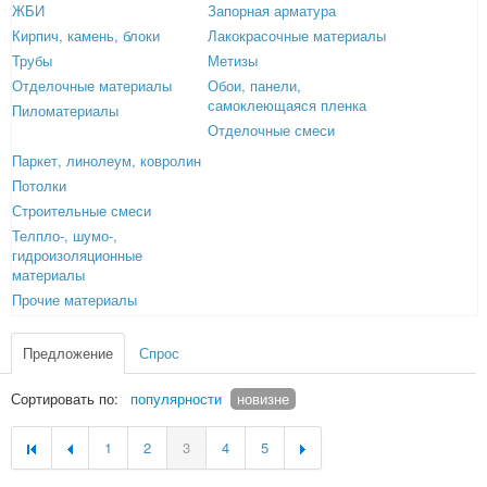
ЖБИ
Запорная арматура
Кирпич, камень, блоки
Лакокрасочные материалы
Трубы
Метизы
Отделочные материалы
Обои, панели,
самоклеющаяся пленка
Пиломатериалы
Отделочные смеси
Паркет, линолеум, ковролин
Потолки
Строительные смеси
Телпло-, шумо-,
гидроизоляционные
материалы
Прочие материалы
Предложение
Спрос
Сортировать по:
популярности
новизне
1
2
3
4
5