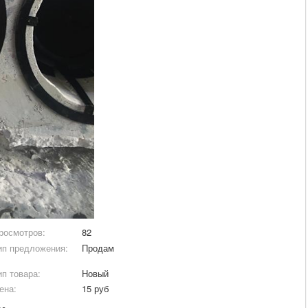
росмотров:
82
ип предложения:
Продам
ип товара:
Новый
ена:
15 руб