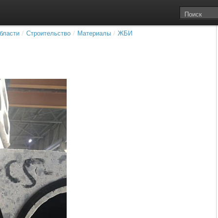
бласти
/
Строительство
/
Материалы
/
ЖБИ