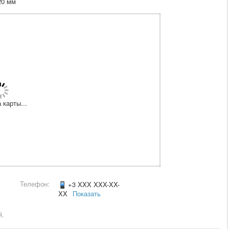
20 мм
 карты...
Телефон:
+3 XXX XXX-XX-
XX
Показать
й.