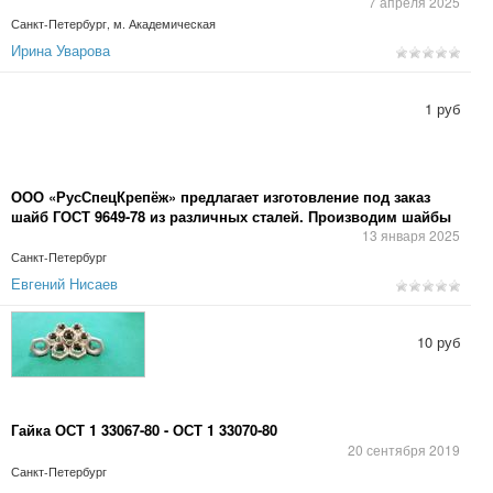
7 апреля 2025
Санкт-Петербург, м. Академическая
Ирина Уварова
1 руб
ООО «РусСпецКрепёж» предлагает изготовление под заказ
шайб ГОСТ 9649-78 из различных сталей. Производим шайбы
под различные диаметры пальцев от 3 до 100. Также у нас
13 января 2025
вы можете заказать шайбы для пальцев по
Санкт-Петербург
индивидуальным чертежам, с индивидуальными т
Евгений Нисаев
10 руб
Гайка ОСТ 1 33067-80 - ОСТ 1 33070-80
20 сентября 2019
Санкт-Петербург