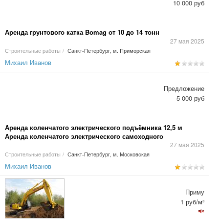
10 000 руб
Аренда грунтового катка Bomag от 10 до 14 тонн
27 мая 2025
Строительные работы
/
Санкт-Петербург, м. Приморская
Михаил Иванов
Предложение
5 000 руб
Аренда коленчатого электрического подъёмника 12,5 м
Аренда коленчатого электрического самоходного
подъёмника Upright АВ 38 12,5 м в Санкт-Петербурге по цене
27 мая 2025
от 4500 руб/ от 2-х суток. Благодаря горизонтальному вылету
Строительные работы
/
Санкт-Петербург, м. Московская
коленчато-телескопической стрелы
Михаил Иванов
Приму
1 руб/м³