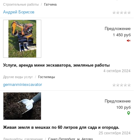
Строительные работы
/
Гатчина
Андрей Борисов
Предложение
1 450 руб
Услуги, аренда мини экскаватора, земляные работы
4 октября 2024
Другие виды услуг
/
Гостилицы
germanminiexcavator
Предложение
100 руб
Живая земля в мешках по 60 литров для сада и огорода.
25 сентября 2024
Ландшафты, озеленение
/
Санкт-Петербург, м. Автово