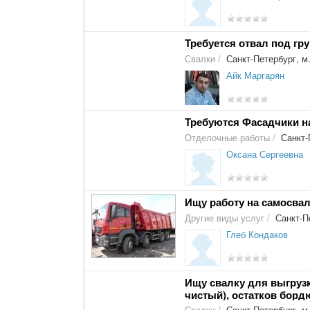
Требуется отвал под гр
Свалки
/
Санкт-Петербург, м
Айк Маргарян
Требуются Фасадчики н
Отделочные работы
/
Санкт-
Оксана Сергеевна
Ищу работу на самосвал
Другие виды услуг
/
Санкт-П
Глеб Кондаков
Ищу свалку для выгрузки
чистый), остатков борд
Свалки
/
Санкт-Петербург, м