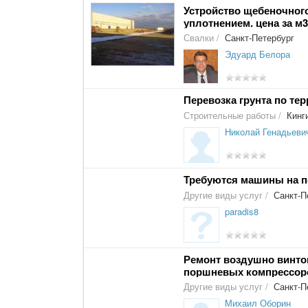
Устройство щебеночног
уплотнением. цена за м3
Свалки
/
Санкт-Петербург
Эдуард Белора
Перевозка грунта по те
Строительные работы
/
Кинг
Николай Генадьеви
Требуются машины на п
Другие виды услуг
/
Санкт-П
paradis8
Ремонт воздушно винто
поршневых компрессор
Другие виды услуг
/
Санкт-П
Михаил Оборин