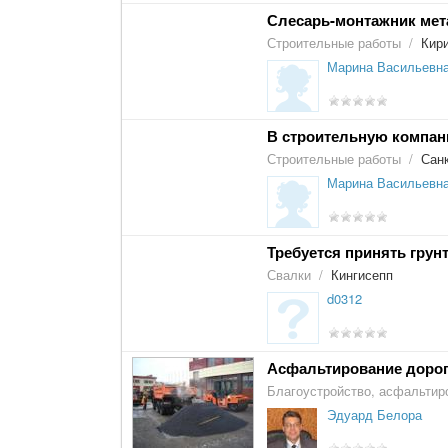
Слесарь-монтажник мет
Строительные работы
/
Кир
Марина Васильевн
В строительную компан
Строительные работы
/
Санк
Марина Васильевн
Требуется принять грун
Свалки
/
Кингисепп
d0312
Асфальтирование дорог
Благоустройство, асфальтир
Эдуард Белора