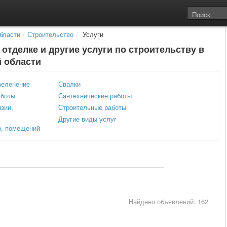
бласти
/
Строительство
/
Услуги
 отделке и другие услуги по строительству в
й области
зеленение
Свалки
аботы
Сантехнические работы
зии,
Строительные работы
Другие виды услуг
р, помещений
Найдено объявлений: 162