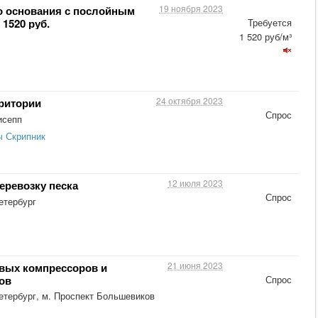
19 ноября 2023
о основания с послойным
 1520 руб.
Требуется
1 520 руб/м³
24 октября 2023
рритории
Спрос
исепп
ч Скрипник
12 июля 2023
еревозку песка
Спрос
етербург
21 июня 2023
вых компрессоров и
ов
Спрос
етербург, м. Проспект Большевиков