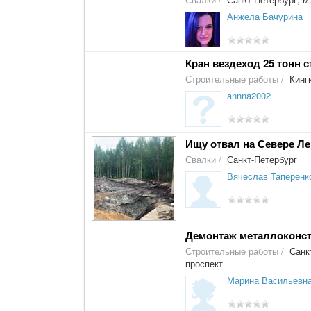
Анжела Бачурина
Кран вездеход 25 тонн с
Строительные работы
/
Кинг
annna2002
Ищу отвал на Севере Ле
Свалки
/
Санкт-Петербург
Вячеслав Таперенк
Демонтаж металлоконс
Строительные работы
/
Санкт
проспект
Марина Васильевн