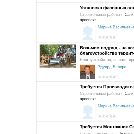
Установка фасонных эл
Строительные работы
/
Санкт
проспект
Марина Васильевн
Возьмем подряд - на ас
благоустройство террит
Благоустройство, асфальтир
Эдуард Белора
Требуется Производите
Строительные работы
/
Санкт
проспект
Марина Васильевн
Требуется Монтажник С
Другие виды услуг
/
Тихвин