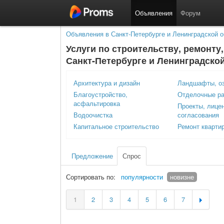
Объявления
Форум
Объявления в Санкт-Петербурге и Ленинградской о
Услуги по строительству, ремонту,
Санкт-Петербурге и Ленинградско
Архитектура и дизайн
Ландшафты, о
Благоустройство,
Отделочные р
асфальтировка
Проекты, лицен
Водоочистка
согласования
Капитальное строительство
Ремонт кварти
Предложение
Спрос
Сортировать по:
популярности
новизне
1
2
3
4
5
6
7