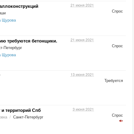
21 июня 2021
аллоконструкций
Спрос
иши
а Щурова
21 июня 2021
ию требуются бетонщики.
Спрос
т-Петербург
а Щурова
13 июня 2021
т
Требуется
3 июня 2021
 и территорий Спб
Спрос
овка
/
Санкт-Петербург