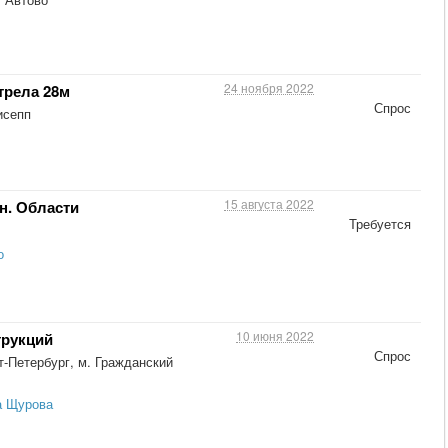
24 ноября 2022
трела 28м
Спрос
исепп
15 августа 2022
н. Области
Требуется
о
10 июня 2022
трукций
Спрос
-Петербург, м. Гражданский
а Щурова