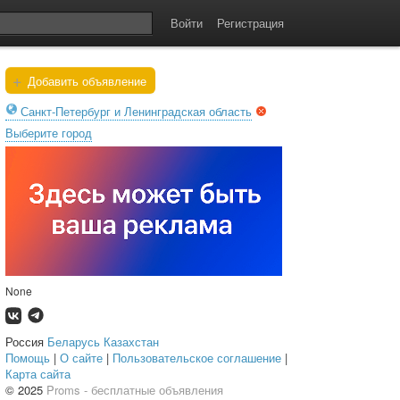
Войти
Регистрация
+
Добавить объявление
Санкт-Петербург и Ленинградская область
Выберите город
None
Россия
Беларусь
Казахстан
Помощь
|
О сайте
|
Пользовательское соглашение
|
Карта сайта
© 2025
Proms - бесплатные объявления