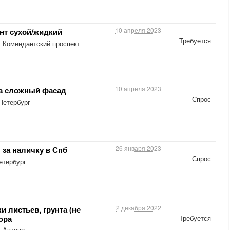
10 апреля 2023
унт сухой/жидкий
Требуется
. Комендантский проспект
10 апреля 2023
а сложный фасад
Спрос
Петербург
26 января 2023
 за наличку в Спб
Спрос
етербург
2 декабря 2022
 листьев, грунта (не
юра
Требуется
. Автово