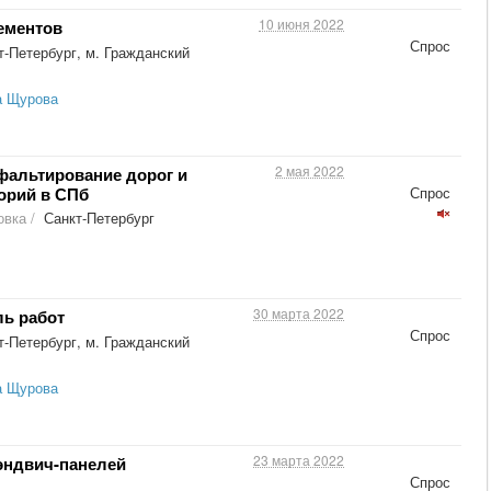
10 июня 2022
ементов
Спрос
-Петербург, м. Гражданский
а Щурова
2 мая 2022
фальтирование дорог и
орий в СПб
Спрос
овка
/
Санкт-Петербург
30 марта 2022
ль работ
Спрос
-Петербург, м. Гражданский
а Щурова
23 марта 2022
эндвич-панелей
Спрос