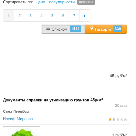
Сортировать по:
цене
популярности
новизне
1
2
3
4
5
6
7
1414
839
Списком
На карте
45 руб/м³
3
Документы справки на утилизацию грунтов 45р/м
30 мая
Санкт-Петербург
Иосиф Миронов
1 руб/м³