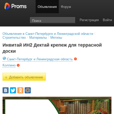
Объявления
Форум
Регистрация
Войти
Объявления в Санкт-Петербурге и Ленинградской области
/
Строительство
/
Материалы
/
Метизы
Инвитай ИН2 Дектай крепеж для террасной
доски
Санкт-Петербург и Ленинградская область
Колпино
+
Добавить объявление