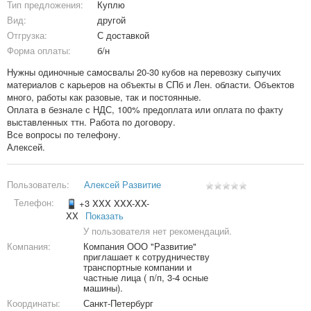
Тип предложения:
Куплю
Вид:
другой
Отгрузка:
С доставкой
Форма оплаты:
б/н
Нужны одиночные самосвалы 20-30 кубов на перевозку сыпучих
материалов с карьеров на объекты в СПб и Лен. области. Объектов
много, работы как разовые, так и постоянные.
Оплата в безнале с НДС, 100% предоплата или оплата по факту
выставленных ттн. Работа по договору.
Все вопросы по телефону.
Алексей.
Пользователь:
Алексей Развитие
Телефон:
+3 XXX XXX-XX-
XX
Показать
У пользователя нет рекомендаций.
Компания:
Компания ООО "Развитие"
приглашает к сотрудничеству
транспортные компании и
частные лица ( п/п, 3-4 осные
машины).
Координаты:
Санкт-Петербург