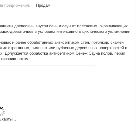
ип предложения:
Продам
 защиты древесины внутри бань и саун от плесневых, окрашивающих
омых-древоточцев в условиях интенсивного циклического увлажнения
новых и ранее обработанных антисептиком стен, потолков, скамей
ругих строганных, пиленых или рубленых деревянных поверхностей в
х. Допускается обработка антисептиком Сенеж Сауна полов, перил,
стиранию лаком.
 карты...