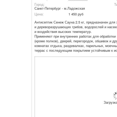
Город:
Т
Санкт-Петербург - м.Ладожская
Цена:
1 450 руб
Антисептик Сенеж Сауна 2.5 кг, предназначен для
и дереворазрушающих грибов, водорослей и насек
и воздействия высоких температур.
Применяют при внутренних работах для обработки 
(кроме полков), дверей, перегородок, обшивок и д
комнатах отдыха, раздевалках, парильных, моечны
террас с последующим покрытием устойчивым к и
Загрузка