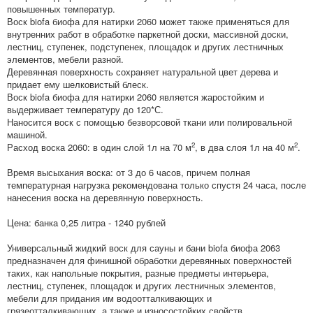
повышенных температур.
Воск biofa биофа для натирки 2060 может также применяться для
внутренних работ в обработке паркетной доски, массивной доски,
лестниц, ступенек, подступенек, площадок и других лестничных
элементов, мебели разной.
Деревянная поверхность сохраняет натуральной цвет дерева и
придает ему шелковистый блеск.
Воск biofa биофа для натирки 2060 является жаростойким и
выдерживает температуру до 120*С.
Наносится воск с помощью безворсовой ткани или полировальной
машиной.
2
2
Расход воска 2060: в один слой 1л на 70 м
, в два слоя 1л на 40 м
.
Время высыхания воска: от 3 до 6 часов, причем полная
температурная нагрузка рекомендована только спустя 24 часа, после
нанесения воска на деревянную поверхность.
Цена: банка 0,25 литра - 1240 рублей
Универсальный жидкий воск для сауны и бани biofa биофа 2063
предназначен для финишной обработки деревянных поверхностей
таких, как напольные покрытия, разные предметы интерьера,
лестниц, ступенек, площадок и других лестничных элементов,
мебели для придания им водоотталкивающих и
грязеотталкивающих, а также и износостойких свойств.