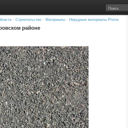
бласти
/
Строительство
/
Материалы
/
Нерудные материалы Proms
ировском районе