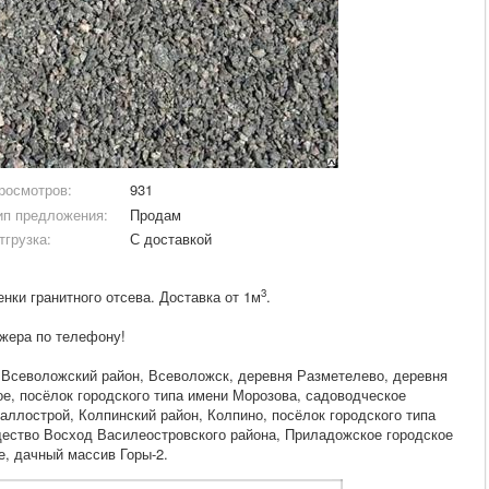
росмотров:
931
ип предложения:
Продам
тгрузка:
С доставкой
3
енки гранитного отсева. Доставка от 1м
.
джера по телефону!
, Всеволожский район, Всеволожск, деревня Разметелево, деревня
ое, посёлок городского типа имени Морозова, садоводческое
ллострой, Колпинский район, Колпино, посёлок городского типа
ество Восход Василеостровского района, Приладожское городское
е, дачный массив Горы-2.