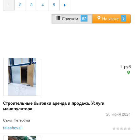
1
2
3
4
5
87
3
Списком
На карте
1 руб
Строительные бытовки аренда и продажа. Услуги
манипулятора.
20 июня 2024
Санкт-Петербург
teleshovaii