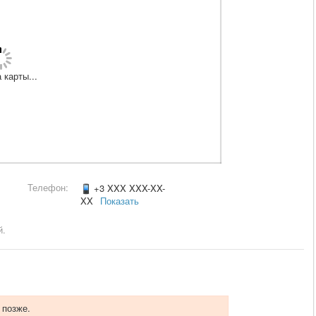
 карты...
Телефон:
+3 XXX XXX-XX-
XX
Показать
й.
 позже.