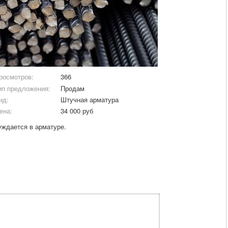
росмотров:
366
ип предложения:
Продам
ид:
Штучная арматура
ена:
34 000 руб
ждается в арматуре.