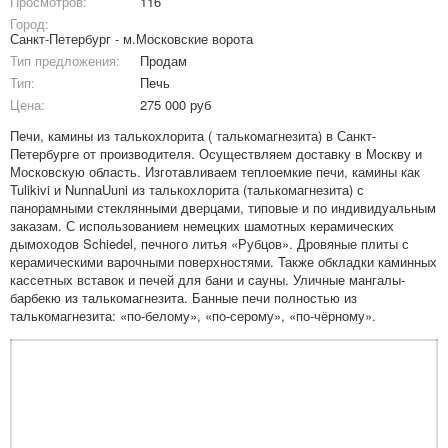
Просмотров:
116
Город:
Санкт-Петербург - м.Московские ворота
Тип предложения:
Продам
Тип:
Печь
Цена:
275 000 руб
Печи, камины из талькохлорита ( талькомагнезита) в Санкт-
Петербурге от производителя. Осуществляем доставку в Москву и
Московскую область. Изготавливаем теплоемкие печи, камины как
Tulikivi и NunnaUuni из талькохлорита (талькомагнезита) с
панорамными стеклянными дверцами, типовые и по индивидуальным
заказам. С использованием немецких шамотных керамических
дымоходов Schiedel, печного литья «Рубцов». Дровяные плиты с
керамическими варочными поверхностями. Также обкладки каминных
кассетных вставок и печей для бани и сауны. Уличные мангалы-
барбекю из талькомагнезита. Банные печи полностью из
талькомагнезита: «по-белому», «по-серому», «по-чёрному».