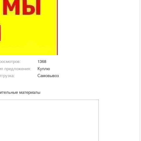
росмотров:
1368
ип предложения:
Куплю
тгрузка:
Самовывоз
оительные материалы